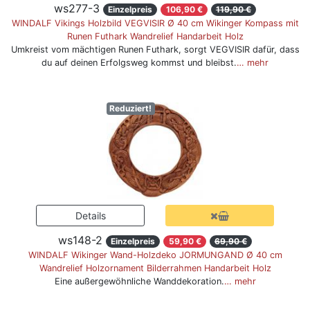
ws277-3
Einzelpreis
106,90 €
119,90 €
WINDALF Vikings Holzbild VEGVISIR Ø 40 cm Wikinger Kompass mit
Runen Futhark Wandrelief Handarbeit Holz
Umkreist vom mächtigen Runen Futhark, sorgt VEGVISIR dafür, dass
du auf deinen Erfolgsweg kommst und bleibst.
… mehr
Reduziert!
ws148-2
Einzelpreis
59,90 €
69,90 €
WINDALF Wikinger Wand-Holzdeko JORMUNGAND Ø 40 cm
Wandrelief Holzornament Bilderrahmen Handarbeit Holz
Eine außergewöhnliche Wanddekoration.
… mehr