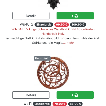
ws48-2
Einzelpreis
99,90 €
109,90 €
WINDALF Vikings Schwarzes Wandbild ODIN 40 cmWotan
Handarbeit Holz
Der mächtige Gott ODIN als Wandbild für dein Heim Fühle die Kraft,
Stärke und die Magie.
… mehr
Reduziert!
ws11
Einzelpreis
79,90 €
86,90 €