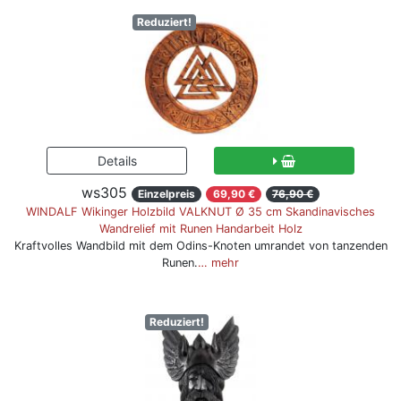
Reduziert!
ws305
Einzelpreis
69,90 €
76,90 €
WINDALF Wikinger Holzbild VALKNUT Ø 35 cm Skandinavisches
Wandrelief mit Runen Handarbeit Holz
Kraftvolles Wandbild mit dem Odins-Knoten umrandet von tanzenden
Runen.
… mehr
Reduziert!