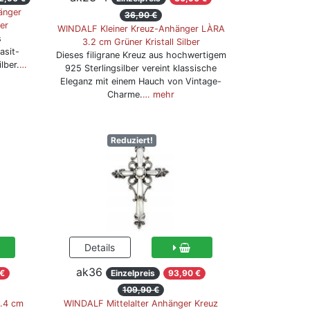
änger
36,90 €
er
WINDALF Kleiner Kreuz-Anhänger LÀRA
s
3.2 cm Grüner Kristall Silber
asit-
Dieses filigrane Kreuz aus hochwertigem
lber.
…
925 Sterlingsilber vereint klassische
Eleganz mit einem Hauch von Vintage-
Charme.
… mehr
Reduziert!
ak36
 €
Einzelpreis
93,90 €
109,90 €
.4 cm
WINDALF Mittelalter Anhänger Kreuz