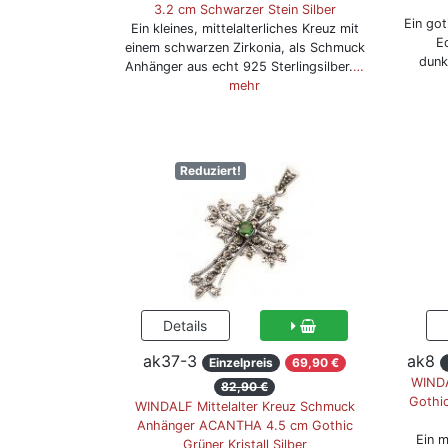
3.2 cm Schwarzer Stein Silber
Ein go
Ein kleines, mittelalterliches Kreuz mit
Ec
einem schwarzen Zirkonia, als Schmuck
dunk
Anhänger aus echt 925 Sterlingsilber.
…
mehr
Reduziert!
ak37-3
ak8
Einzelpreis
69,90 €
WINDA
82,90 €
Gothi
WINDALF Mittelalter Kreuz Schmuck
Anhänger ACANTHA 4.5 cm Gothic
Ein m
Grüner Kristall Silber