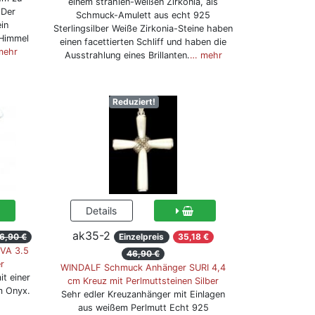
einem strahlen-weißen Zirkonia, als
 Der
Schmuck-Amulett aus echt 925
in
Sterlingsilber Weiße Zirkonia-Steine haben
 Himmel
einen facettierten Schliff und haben die
mehr
Ausstrahlung eines Brillanten.
… mehr
Reduziert!
ak35-2
6,90 €
Einzelpreis
35,18 €
VA 3.5
46,90 €
r
WINDALF Schmuck Anhänger SURI 4,4
it einer
cm Kreuz mit Perlmuttsteinen Silber
m Onyx.
Sehr edler Kreuzanhänger mit Einlagen
aus weißem Perlmutt Echt 925