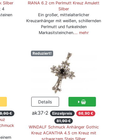
 Silber
RIANA 6.2 cm Perlmutt Kreuz Amulett
t 4
Silber
teinen
Ein großer, mittelalterlicher
Kreuzanhänger mit weißen, schillernden
Perlmutt und funkelnden
Markasitsteinchen.
… mehr
Reduziert!
ak37-2
8,90 €
Einzelpreis
66,90 €
euz
81,90 €
Schmuck
WINDALF Schmuck Anhänger Gothic
Kreuz ACANTHA 4.5 cm Kreuz mit
 einem
schwarzem Stein Silber