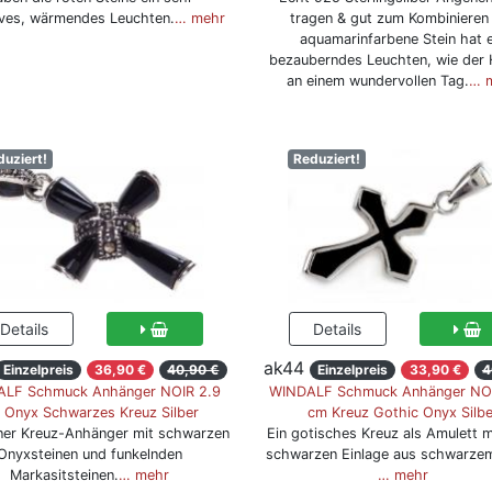
ives, wärmendes Leuchten.
… mehr
tragen & gut zum Kombinieren
aquamarinfarbene Stein hat e
bezauberndes Leuchten, wie der
an einem wundervollen Tag.
… 
duziert!
Reduziert!
ak44
Einzelpreis
36,90 €
40,90 €
Einzelpreis
33,90 €
4
LF Schmuck Anhänger NOIR 2.9
WINDALF Schmuck Anhänger NO
 Onyx Schwarzes Kreuz Silber
cm Kreuz Gothic Onyx Silbe
iner Kreuz-Anhänger mit schwarzen
Ein gotisches Kreuz als Amulett m
Onyxsteinen und funkelnden
schwarzen Einlage aus schwarze
Markasitsteinen.
… mehr
… mehr