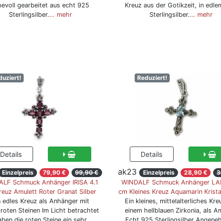
ebevoll gearbeitet aus echt 925
Kreuz aus der Gotikzeit, in edl
Sterlingsilber.
… mehr
Sterlingsilber.
… mehr
duziert!
Reduziert!
ak23
Einzelpreis
79,90 €
99,90 €
Einzelpreis
28,90 €
3
LF Schmuck Anhänger IRISA 4.1
WINDALF Schmuck Anhänger LA
euz Amulett Roter Granat Silber
cm Kleines Kreuz Aquamarin Kristal
n edles Kreuz als Anhänger mit
Ein kleines, mittelalterliches Kre
roten Steinen Im Licht betrachtet
einem hellblauen Zirkonia, als A
ben die roten Steine ein sehr
Echt 925 Sterlingsilber Angene