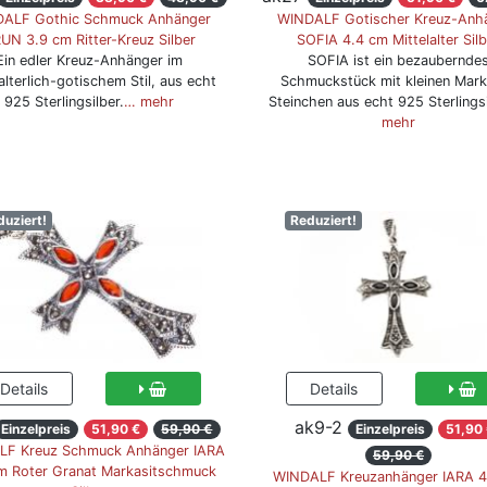
ALF Gothic Schmuck Anhänger
WINDALF Gotischer Kreuz-Anh
UN 3.9 cm Ritter-Kreuz Silber
SOFIA 4.4 cm Mittelalter Silb
Ein edler Kreuz-Anhänger im
SOFIA ist ein bezaubernde
alterlich-gotischem Stil, aus echt
Schmuckstück mit kleinen Mark
925 Sterlingsilber.
… mehr
Steinchen aus echt 925 Sterlingsi
mehr
duziert!
Reduziert!
ak9-2
Einzelpreis
51,90 €
59,90 €
Einzelpreis
51,90
F Kreuz Schmuck Anhänger IARA
59,90 €
m Roter Granat Markasitschmuck
WINDALF Kreuzanhänger IARA 4