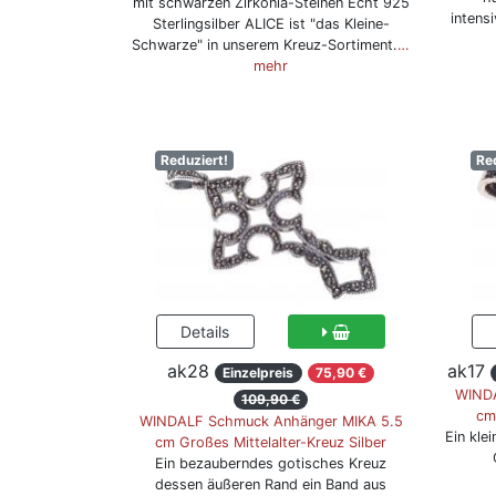
mit schwarzen Zirkonia-Steinen Echt 925
intens
Sterlingsilber ALICE ist "das Kleine-
Schwarze" in unserem Kreuz-Sortiment.
…
mehr
Reduziert!
Re
ak28
ak17
Einzelpreis
75,90 €
WINDA
109,90 €
cm
WINDALF Schmuck Anhänger MIKA 5.5
Ein kle
cm Großes Mittelalter-Kreuz Silber
Ein bezauberndes gotisches Kreuz
dessen äußeren Rand ein Band aus