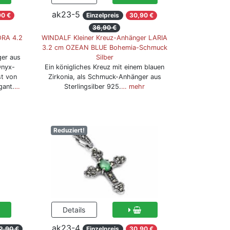
ak23-5
90 €
Einzelpreis
30,90 €
36,90 €
RA 4.2
WINDALF Kleiner Kreuz-Anhänger LARIA
3.2 cm OZEAN BLUE Bohemia-Schmuck
ger aus
Silber
Onyx-
Ein königliches Kreuz mit einem blauen
st von
Zirkonia, als Schmuck-Anhänger aus
gant.
…
Sterlingsilber 925.
… mehr
Reduziert!
ak23-4
2,90 €
Einzelpreis
30,90 €