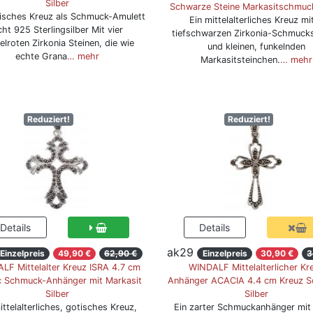
Silber
Schwarze Steine Markasitschmuck
tisches Kreuz als Schmuck-Amulett
Ein mittelalterliches Kreuz mi
ht 925 Sterlingsilber Mit vier
tiefschwarzen Zirkonia-Schmucks
elroten Zirkonia Steinen, die wie
und kleinen, funkelnden
echte Grana
… mehr
Markasitsteinchen.
… mehr
Reduziert!
Reduziert!
ak29
Einzelpreis
49,90 €
62,90 €
Einzelpreis
30,90 €
3
LF Mittelalter Kreuz ISRA 4.7 cm
WINDALF Mittelalterlicher Kr
c Schmuck-Anhänger mit Markasit
Anhänger ACACIA 4.4 cm Kreuz 
Silber
Silber
ittelalterliches, gotisches Kreuz,
Ein zarter Schmuckanhänger mit