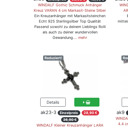
WINDALF Gothic Schmuck Anhänger
WIND
Kreuz VARAN 4 cm Markasit-Steine Silber
AR
Ein Kreuzanhänger mit Markasitsteinchen
Echt 925 Sterlingsilber Top Qualität
mittel
Passend sowohl zu deinem Lieblings Rolli
als auch zu deiner wundervollen
Gewandung.
… mehr
Reduziert!
Re
ak23-3
ak9
Einzelpreis
28,90 €
WINDAL
36,90 €
4.4 c
WINDALF Kleiner Kreuzanhänger LARA