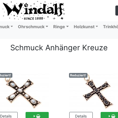
muck
Ohrschmuck
Ringe
Holzkunst
Trinkh
Schmuck Anhänger Kreuze
uziert!
Reduziert!