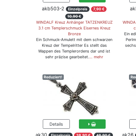
akb503-2
ak
Einzelpreis
7,90 €
10,90 €
WINDALF Kreuz Anhänger TATZENKREUZ
WINDA
3.1 cm Templerschmuck Eisernes Kreuz
c
Bronze
Ein ed
Ein Schmuck-Amulett mit dem schwarzen
Perlm
Kreuz der Tempelritter Es stellt das
sechs
Wappen des Templerordens dar und ist
sehr präzise gearbeitet.
… mehr
Reduziert!
Re
ak30
ak26
Einzelpreis
38,90 €
48,90 €