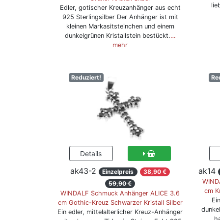
li
Edler, gotischer Kreuzanhänger aus echt
925 Sterlingsilber Der Anhänger ist mit
kleinen Markasitsteinchen und einem
dunkelgrünen Kristallstein bestückt.
…
mehr
Reduziert!
Re
ak43-2
ak14
Einzelpreis
38,90 €
WINDA
59,90 €
cm Kr
WINDALF Schmuck Anhänger ALICE 3.6
Ei
cm Gothic-Kreuz Schwarzer Kristall Silber
dunkel
Ein edler, mittelalterlicher Kreuz-Anhänger
ha