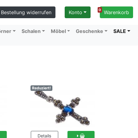
0
Bestellung widerrufen
Konto
Warenkorb
örner
Schalen
Möbel
Geschenke
SALE
Reduziert!