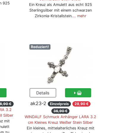
em 925
Ein Kreuz als Amulett aus echt 925
Sterlingsilber mit einem schwarzen
Zirkonia-Kristallstein.
… mehr
Reduziert!
ak23-2
6,90 €
Einzelpreis
28,90 €
RA 3.2
36,90 €
l Silber
WINDALF Schmuck Anhänger LARA 3.2
uz mit
cm Kleines Kreuz Weißer Stein Silber
mulett
Ein kleines, mittelalterliches Kreuz mit
hm zu