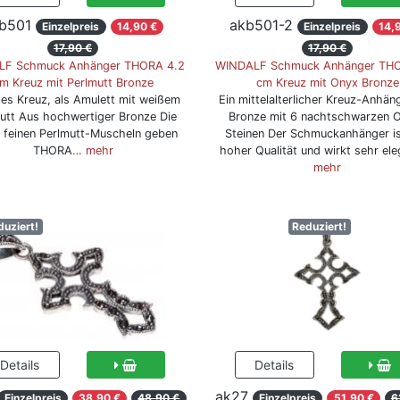
b501
akb501-2
Einzelpreis
14,90 €
Einzelpreis
14,
17,90 €
17,90 €
LF Schmuck Anhänger THORA 4.2
WINDALF Schmuck Anhänger THO
m Kreuz mit Perlmutt Bronze
cm Kreuz mit Onyx Bronze
les Kreuz, als Amulett mit weißem
Ein mittelalterlicher Kreuz-Anhän
utt Aus hochwertiger Bronze Die
Bronze mit 6 nachtschwarzen 
 feinen Perlmutt-Muscheln geben
Steinen Der Schmuckanhänger i
THORA
… mehr
hoher Qualität und wirkt sehr ele
mehr
duziert!
Reduziert!
ak27
Einzelpreis
38,90 €
48,90 €
Einzelpreis
51,90 €
6