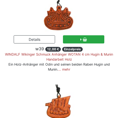
w39
12,00 €
Einzelpreis
WINDALF Wikinger Schmuck Anhänger WOTAN 4 cm Hugin & Munin
Handarbeit Holz
Ein Holz-Anhänger mit Odin und seinen beiden Raben Hugin und
Munin.
… mehr