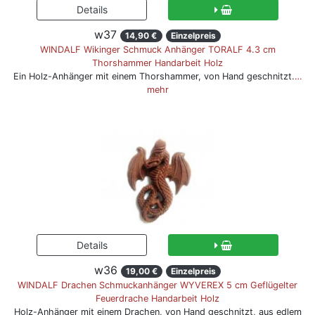
w37
14,90 €
Einzelpreis
WINDALF Wikinger Schmuck Anhänger TORALF 4.3 cm
Thorshammer Handarbeit Holz
Ein Holz-Anhänger mit einem Thorshammer, von Hand geschnitzt.
…
mehr
w36
19,00 €
Einzelpreis
WINDALF Drachen Schmuckanhänger WYVEREX 5 cm Geflügelter
Feuerdrache Handarbeit Holz
Holz-Anhänger mit einem Drachen, von Hand geschnitzt, aus edlem