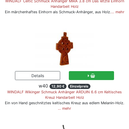
WINDALF Celtic Schmuck Anhänger MIRA 3.8 cm Das letzte Einhorn
Handarbeit Holz
Ein märchenhaftes Einhorn als Schmuck-Anhänger, aus Holz.
… mehr
w40
12,90 €
Einzelpreis
WINDALF Wikinger Schmuck Anhänger ARDUIN 6.6 cm Keltisches
Kreuz Handarbeit Holz
Ein von Hand geschnitztes keltisches Kreuz aus edlem Melanin-Holz.
… mehr