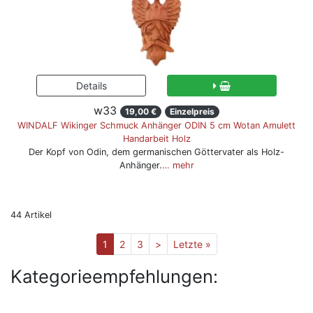
w33
19,00 €
Einzelpreis
WINDALF Wikinger Schmuck Anhänger ODIN 5 cm Wotan Amulett
Handarbeit Holz
Der Kopf von Odin, dem germanischen Göttervater als Holz-
Anhänger.
… mehr
44 Artikel
1
2
3
>
Letzte »
Kategorieempfehlungen: