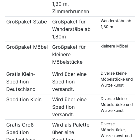
1,30 m,
Zimmerbrunnen
Großpaket Stäbe
Großpaket für
Wanderstäbe ab
1,80 m
Wanderstäbe ab
1,80m
Großpaket Möbel
Großpaket für
kleinere Möbel
kleinere
Möbelstücke
Gratis Klein-
Wird über eine
Diverse kleine
Möbelstücke und
Spedition
Spedition
Wurzelkunst
Deutschland
versandt.
Spedition Klein
Wird über eine
Diverse kleine
Möbelstücke und
Spedition
Wurzelkunst
versandt.
Gratis Groß-
Wird als Palette
Diverse
Möbelstücke,
Spedition
über eine
Wurzelkunst und
Deutschland
Spedition