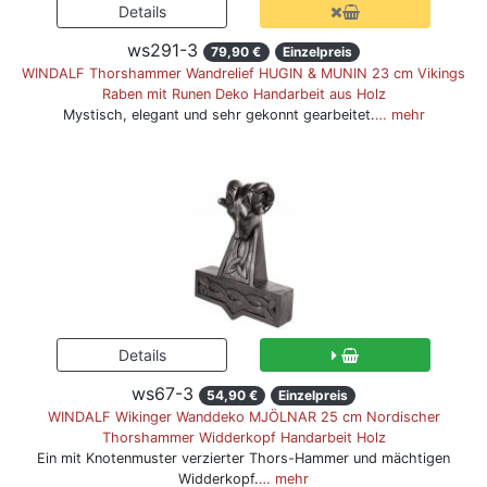
ws291-3
79,90 €
Einzelpreis
WINDALF Thorshammer Wandrelief HUGIN & MUNIN 23 cm Vikings
Raben mit Runen Deko Handarbeit aus Holz
Mystisch, elegant und sehr gekonnt gearbeitet.
… mehr
ws67-3
54,90 €
Einzelpreis
WINDALF Wikinger Wanddeko MJÖLNAR 25 cm Nordischer
Thorshammer Widderkopf Handarbeit Holz
Ein mit Knotenmuster verzierter Thors-Hammer und mächtigen
Widderkopf.
… mehr