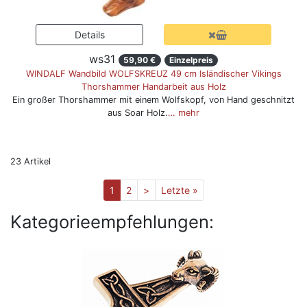
ws31
59,90 €
Einzelpreis
WINDALF Wandbild WOLFSKREUZ 49 cm Isländischer Vikings
Thorshammer Handarbeit aus Holz
Ein großer Thorshammer mit einem Wolfskopf, von Hand geschnitzt
aus Soar Holz.
… mehr
23 Artikel
1
2
>
Letzte »
Kategorieempfehlungen: