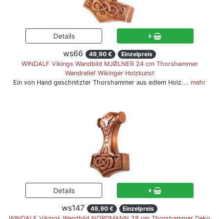
ws66
49,90 €
Einzelpreis
WINDALF Vikings Wandbild MJØLNER 24 cm Thorshammer
Wandrelief Wikinger Holzkunst
Ein von Hand geschnitzter Thorshammer aus edlem Holz.
… mehr
ws147
49,90 €
Einzelpreis
WINDALF Vikings Wandbild NORDMANN 28 cm Thorshammer Deko