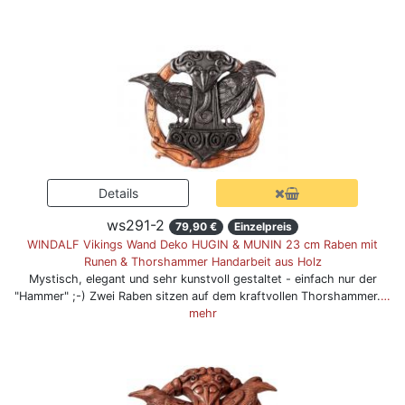
ws291-2
79,90 €
Einzelpreis
WINDALF Vikings Wand Deko HUGIN & MUNIN 23 cm Raben mit
Runen & Thorshammer Handarbeit aus Holz
Mystisch, elegant und sehr kunstvoll gestaltet - einfach nur der
"Hammer" ;-) Zwei Raben sitzen auf dem kraftvollen Thorshammer.
…
mehr