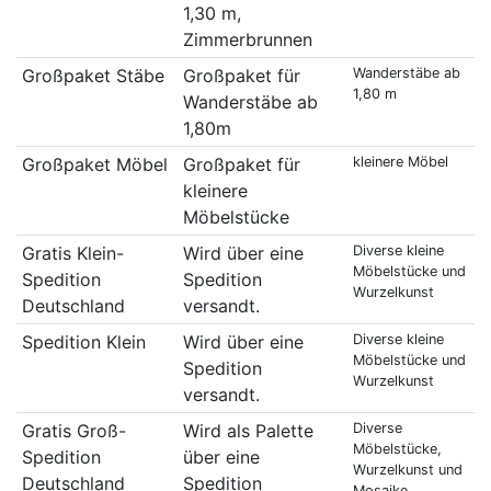
1,30 m,
Zimmerbrunnen
Großpaket Stäbe
Großpaket für
Wanderstäbe ab
1,80 m
Wanderstäbe ab
1,80m
Großpaket Möbel
Großpaket für
kleinere Möbel
kleinere
Möbelstücke
Gratis Klein-
Wird über eine
Diverse kleine
Möbelstücke und
Spedition
Spedition
Wurzelkunst
Deutschland
versandt.
Spedition Klein
Wird über eine
Diverse kleine
Möbelstücke und
Spedition
Wurzelkunst
versandt.
Gratis Groß-
Wird als Palette
Diverse
Möbelstücke,
Spedition
über eine
Wurzelkunst und
Deutschland
Spedition
Mosaike.