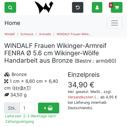
0
Home
Windalf
Schmuck
Armreife
WINDALF Frauen Wikin...
WINDALF Frauen Wikinger-Armreif
FENRA Ø 5.6 cm Wikinger-Wölfe
Handarbeit aus Bronze
(Bestnr.:
armb60
)
Einzelpreis
Bronze
1 cm × 6,60 cm × 6,40
34,90
€
cm
(
H×B×T
)
Inkl. gesetzl. MwSt., zzgl.
34,50 g
Versandkosten
(... ab 4,95 €
bei Lieferung innerhalb
Stk.
Deutschlands).
Lieferzeit: 2-3 Werktage nach
Zahlungseingang