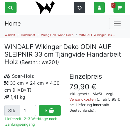
0
Home
Windalf
Holzkunst
Viking Holz Wand Deko
WINDALF Wikinger Dek...
WINDALF Wikinger Deko ODIN AUF
SLEIPNIR 33 cm Tjängvide Handarbeit
Holz
(Bestnr.:
ws201
)
Einzelpreis
Soar-Holz
33 cm × 24 cm × 4,30
79,90
€
cm
(
H×B×T
)
Inkl. gesetzl. MwSt., zzgl.
1,41 kg
Versandkosten
(... ab 5,95 €
bei Lieferung innerhalb
Stk.
Deutschlands).
Lieferzeit: 2-3 Werktage nach
Zahlungseingang