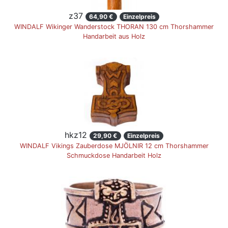
z37
64,90 €
Einzelpreis
WINDALF Wikinger Wanderstock THORAN 130 cm Thorshammer
Handarbeit aus Holz
hkz12
29,90 €
Einzelpreis
WINDALF Vikings Zauberdose MJÖLNIR 12 cm Thorshammer
Schmuckdose Handarbeit Holz