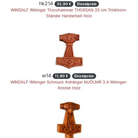
hk214
32,90 €
Einzelpreis
WINDALF Wikinger Thorshammer THORSAN 25 cm Trinkhorn-
Ständer Handarbeit Holz
w14
11,90 €
Einzelpreis
WINDALF Wikinger Schmuck Anhänger MJÖLNIR 3.4 Wikinger-
Knoten Holz