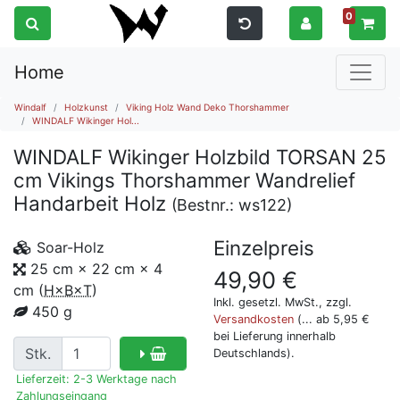
0
Home
Windalf
Holzkunst
Viking Holz Wand Deko Thorshammer
WINDALF Wikinger Hol...
WINDALF Wikinger Holzbild TORSAN 25
cm Vikings Thorshammer Wandrelief
Handarbeit Holz
(Bestnr.:
ws122
)
Einzelpreis
Soar-Holz
25 cm × 22 cm × 4
49,90
€
cm
(
H×B×T
)
Inkl. gesetzl. MwSt., zzgl.
450 g
Versandkosten
(... ab 5,95 €
bei Lieferung innerhalb
Stk.
Deutschlands).
Lieferzeit: 2-3 Werktage nach
Zahlungseingang