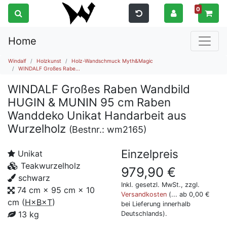
0
Home
Windalf
Holzkunst
Holz-Wandschmuck Myth&Magic
WINDALF Großes Rabe...
WINDALF Großes Raben Wandbild
HUGIN & MUNIN 95 cm Raben
Wanddeko Unikat Handarbeit aus
Wurzelholz
(Bestnr.:
wm2165
)
Einzelpreis
Unikat
Teakwurzelholz
979,90
€
schwarz
Inkl. gesetzl. MwSt., zzgl.
74 cm × 95 cm × 10
Versandkosten
(... ab 0,00 €
cm
(
H×B×T
)
bei Lieferung innerhalb
13 kg
Deutschlands).