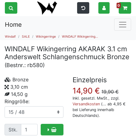
0
Home
Windalf
SALE
Wikingerringe
WINDALF Wikingerring...
WINDALF Wikingerring AKARAK 3.1 cm
Anderswelt Schlangenschmuck Bronze
(Bestnr.:
rb580
)
Einzelpreis
Bronze
3,10 cm
14,90
€
19,90
€
14,50 g
Inkl. gesetzl. MwSt., zzgl.
Ringgröße:
Versandkosten
(... ab 4,95 €
bei Lieferung innerhalb
Deutschlands).
Stk.