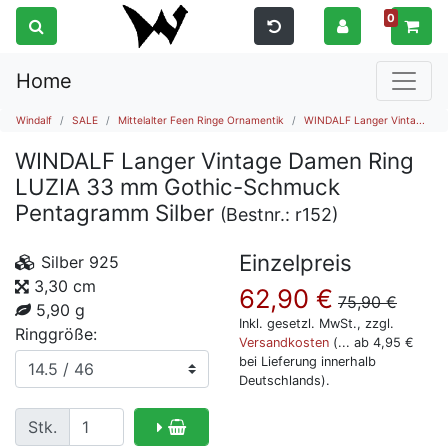
0
Home
Windalf
SALE
Mittelalter Feen Ringe Ornamentik
WINDALF Langer Vinta...
WINDALF Langer Vintage Damen Ring
LUZIA 33 mm Gothic-Schmuck
Pentagramm Silber
(Bestnr.:
r152
)
Einzelpreis
Silber 925
3,30 cm
62,90
€
75,90
€
5,90 g
Inkl. gesetzl. MwSt., zzgl.
Ringgröße:
Versandkosten
(... ab 4,95 €
bei Lieferung innerhalb
Deutschlands).
Stk.